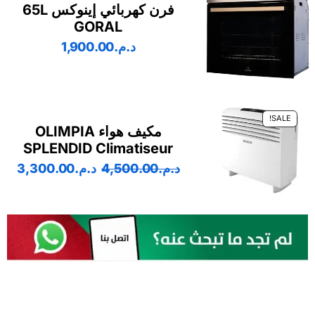
فرن كهربائي إينوكس 65L
GORAL
د.م.
1,900.00
SALE!
مكيف هواء OLIMPIA
SPLENDID Climatiseur
د.م.
4,500.00
د.م.
3,300.00