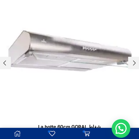
شفاط La hotte 60cm GORAL
د.م.
750.00